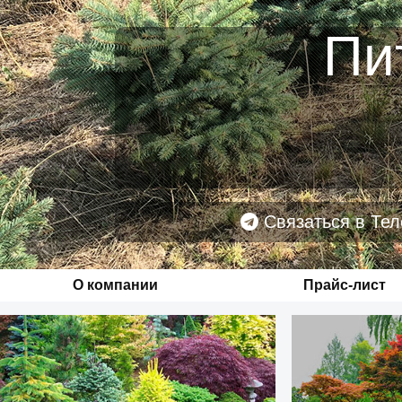
Пи
Связаться в Тел
О компании
Прайс-лист