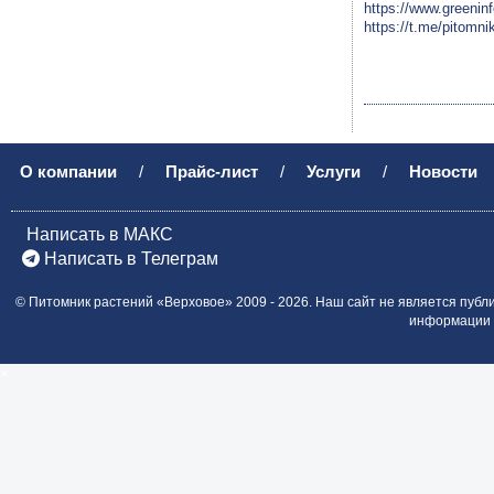
https://www.greeninf
https://t.me/pitomn
О компании
/
Прайс-лист
/
Услуги
/
Новости
Написать в МАКС
Написать в Телеграм
©
Питомник растений «Верховое»
2009 - 2026.
Наш сайт не является публ
информации о
×