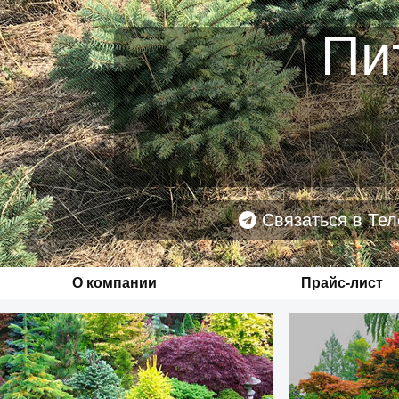
Пи
Связаться в Тел
О компании
Прайс-лист