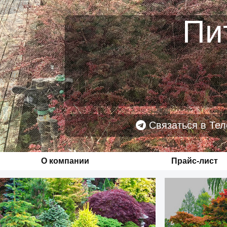
Пи
Связаться в Тел
О компании
Прайс-лист