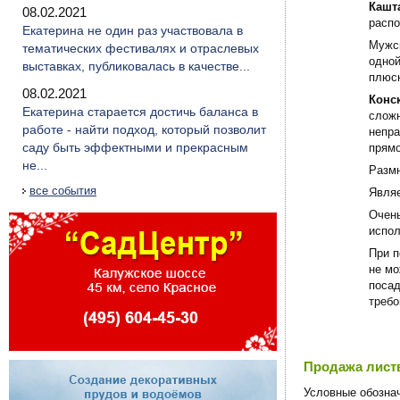
Кашт
08.02.2021
распо
Екатерина не один раз участвовала в
Мужск
тематических фестивалях и отраслевых
одной
выставках, публиковалась в качестве...
плюск
08.02.2021
Конс
Екатерина старается достичь баланса в
сложн
работе - найти подход, который позволит
непра
саду быть эффектными и прекрасным
прямо
не...
Размн
все события
Являе
Очень
испол
При п
не мо
посад
требо
Продажа листв
Условные обознач