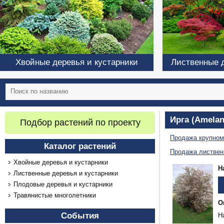
Хвойные деревья и кустарники
Лиственные д
Ирга (Amelan
Подбор растений по проекту
Продажа крупном
Каталог растений
Продажа листвен
Хвойные деревья и кустарники
Н
Лиственные деревья и кустарники
Плодовые деревья и кустарники
Травянистые многолетники
О
События
Н