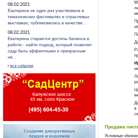
М
08.02.2021
л
Екатерина не один раз участвовала в
и
тематических фестивалях и отраслевых
П
выставках, публиковалась в качестве...
о
08.02.2021
П
Екатерина старается достичь баланса в
Д
работе - найти подход, который позволит
Р
саду быть эффектными и прекрасным
п
не...
И
все события
и
Л
р
Ц
в
Д
в
с
Продажа листв
Условные обознач