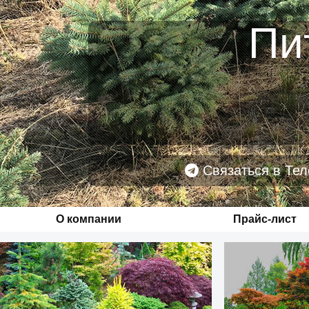
Пи
Связаться в Тел
О компании
Прайс-лист