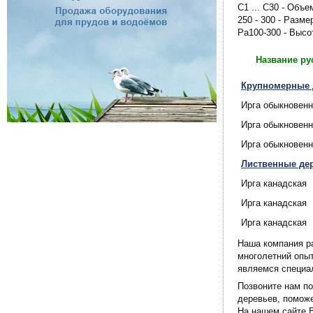
C1 ... C30 - Объе
250 - 300 - Разме
Pa100-300 - Выс
Название ру
Крупномерные д
Ирга обыкновен
Ирга обыкновен
Ирга обыкновен
Лиственные дер
Ирга канадская
Ирга канадская
Ирга канадская
Наша компания р
многолетний опы
являемся специал
Позвоните нам по
деревьев, помож
На нашем сайте 