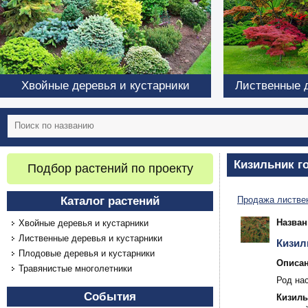
Хвойные деревья и кустарники
Лиственные д
Кизильник г
Подбор растений по проекту
Каталог растений
Продажа листвен
Назван
Хвойные деревья и кустарники
Лиственные деревья и кустарники
Кизил
Плодовые деревья и кустарники
Описан
Травянистые многолетники
Род на
События
Кизиль