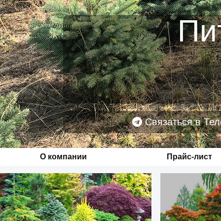
Пи
Связаться в Тел
О компании
Прайс-лист