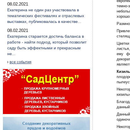
европе
08.02.2021
темно-
Екатерина не один раз участвовала в
неболь
тематических фестивалях и отраслевых
хорошо
выставках, публиковалась в качестве...
Размн
08.02.2021
Привле
Екатерина старается достичь баланса в
стелящ
работе - найти подход, который позволит
Цветки
саду быть эффектными и прекрасным
листья
не...
ему фо
декора
все события
являют
Кизиль
плодор
пылеус
Некото
кизиль
Благод
данный
Данный
одиноч
Некото