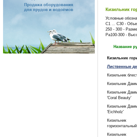
Кизильник го
Условные обозна
C1 ... C30 - Объ
250 - 300 - Разм
Pa100-300 - Выс
Название р
Кизильник гор
Лиственные де
Кизильник блес
Кизильник Дам
Кизильник Дам
'Coral Beauty'
Кизильник Дам
'Eichholz'
Кизильник
горизонтальный
Кизильник